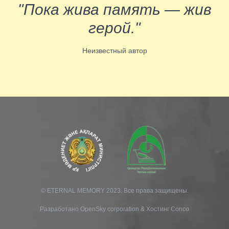
"Пока жива память — жив
герой."
Неизвестный автор
© ETERNAL MEMORY 2023. Все права защищены.
Разработано
OpenSky corporation
&
Хостинг Conco