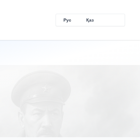
Рус
Қаз
Eng