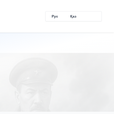
Рус
Қаз
Eng