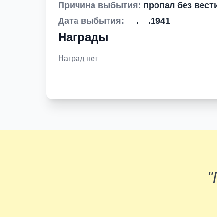
Причина выбытия:
пропал без вест
Дата выбытия:
__.__.1941
Награды
Наград нет
"