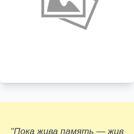
"Пока жива память — жив