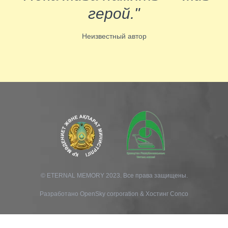
герой."
Неизвестный автор
© ETERNAL MEMORY 2023. Все права защищены.
Разработано
OpenSky corporation
&
Хостинг Conco