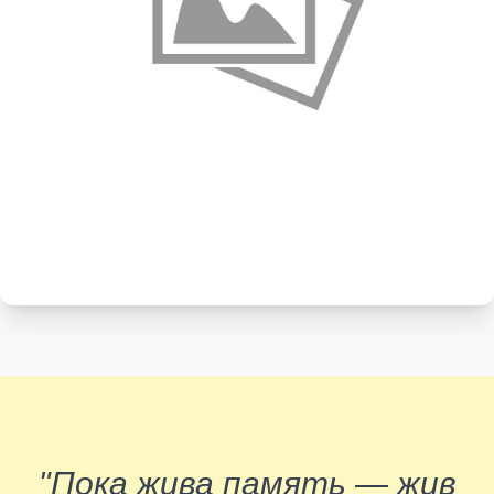
"Пока жива память — жив