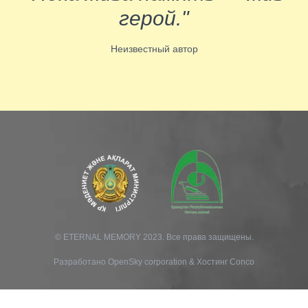
герой."
Неизвестный автор
© ETERNAL MEMORY 2023. Все права защищены.
Разработано
OpenSky corporation
&
Хостинг Conco