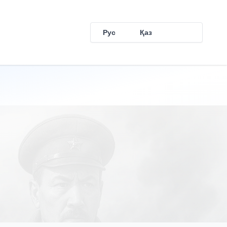
Рус
Қаз
Eng