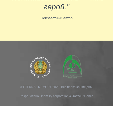
герой."
Неизвестный автор
© ETERNAL MEMORY 2023. Все права защищены.
Разработано
OpenSky corporation
&
Хостинг Conco