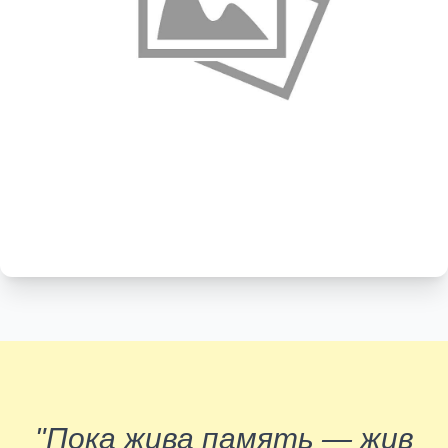
"Пока жива память — жив