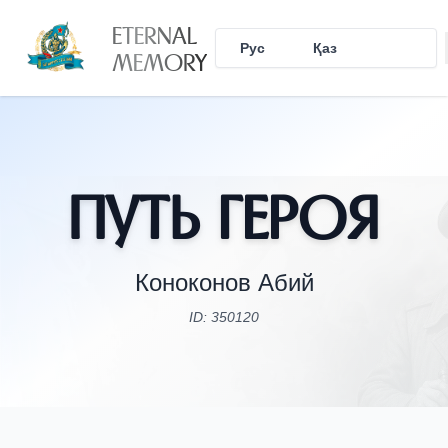
ETERNAL
Рус
Қаз
Eng
MEMORY
Путь Героя
Коноконов Абий
ID: 350120