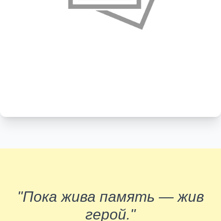
"Пока жива память — жив
герой."