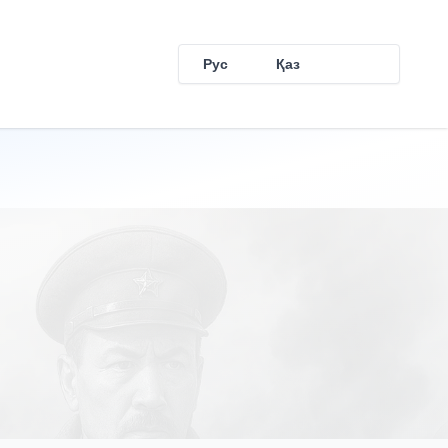
Рус
Қаз
Eng