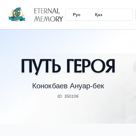
ETERNAL
Рус
Қаз
Eng
MEMORY
Путь Героя
Конокбаев Ануар-бек
ID: 350106