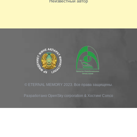
Неизвестный автор
© ETERNAL MEMORY 2023. Все права защищены.
Разработано
OpenSky corporation
&
Хостинг Conco