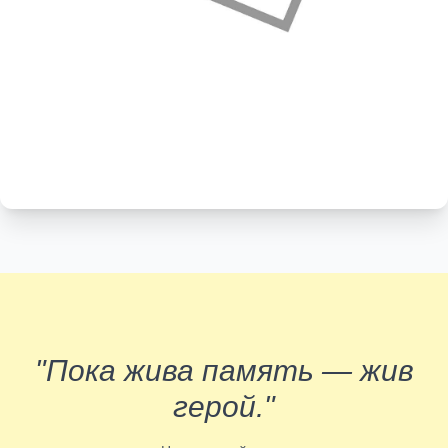
"Пока жива память — жив
герой."