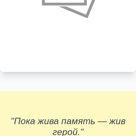
"Пока жива память — жив
герой."