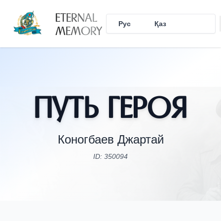
ETERNAL
Рус
Қаз
Eng
MEMORY
Путь Героя
Коногбаев Джартай
ID: 350094