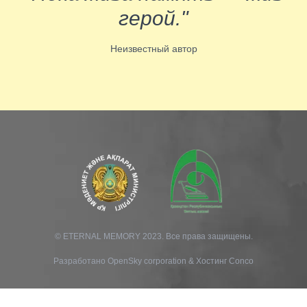
герой."
Неизвестный автор
© ETERNAL MEMORY 2023. Все права защищены.
Разработано
OpenSky corporation
&
Хостинг Conco