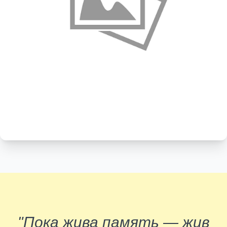
"Пока жива память — жив