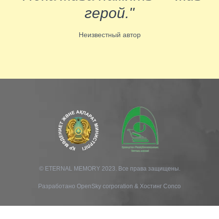
герой."
Неизвестный автор
© ETERNAL MEMORY 2023. Все права защищены.
Разработано
OpenSky corporation
&
Хостинг Conco