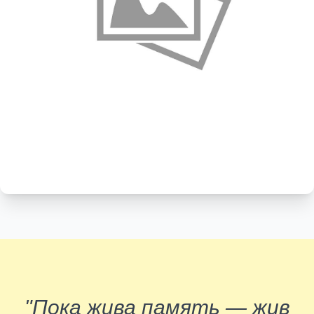
"Пока жива память — жив