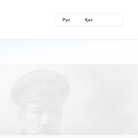
Рус
Қаз
Eng