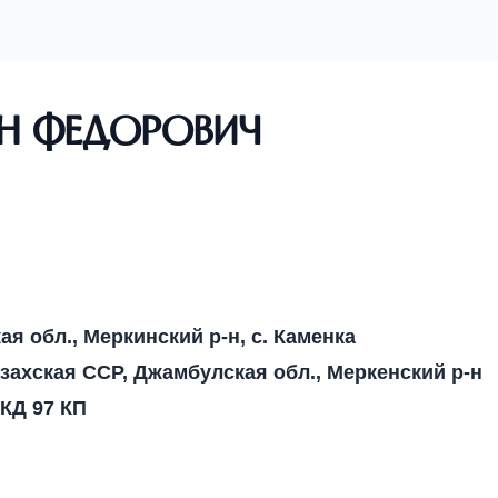
н Федорович
я обл., Меркинский р-н, с. Каменка
захская ССР, Джамбулская обл., Меркенский р-н
ККД 97 КП