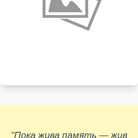
"Пока жива память — жив