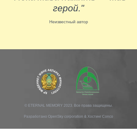
герой."
Неизвестный автор
© ETERNAL MEMORY 2023. Все права защищены.
Разработано
OpenSky corporation
&
Хостинг Conco