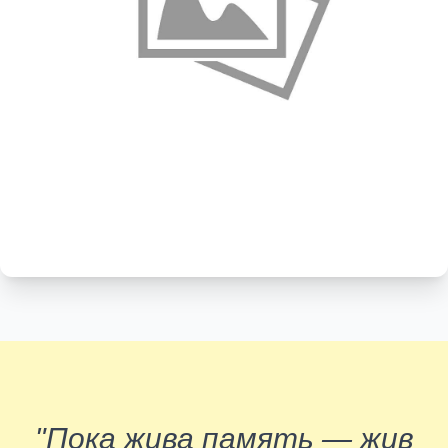
"Пока жива память — жив