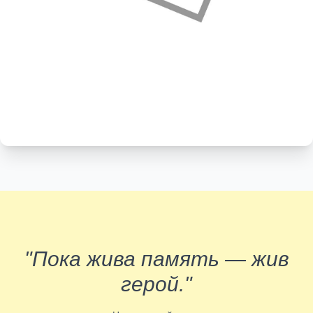
"Пока жива память — жив
герой."