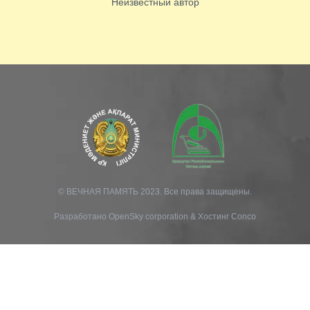
Неизвестный автор
© ВЕЧНАЯ ПАМЯТЬ 2023. Все права защищены.
Разработано
OpenSky corporation
&
Хостинг Conco