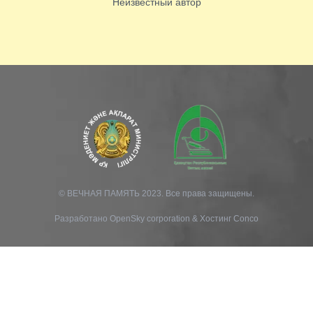
Неизвестный автор
© ВЕЧНАЯ ПАМЯТЬ 2023. Все права защищены.
Разработано
OpenSky corporation
&
Хостинг Conco