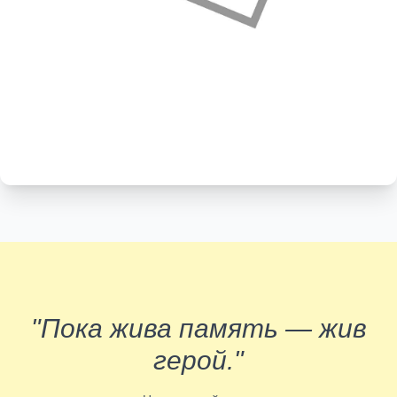
"Пока жива память — жив
герой."