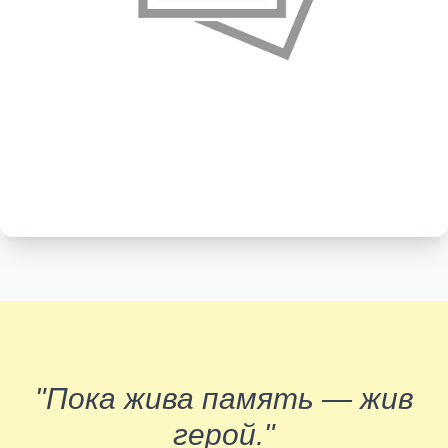
"Пока жива память — жив
герой."