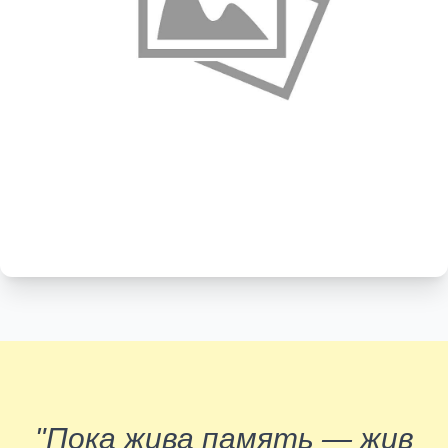
"Пока жива память — жив