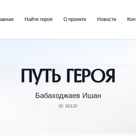
лавная
Найти героя
О проекте
Новости
Кон
Путь Героя
Бабаходжаев Ишан
ID: 50120