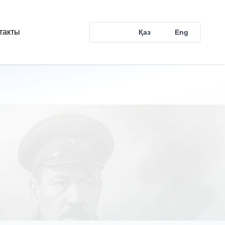
такты
Рус
Қаз
Eng