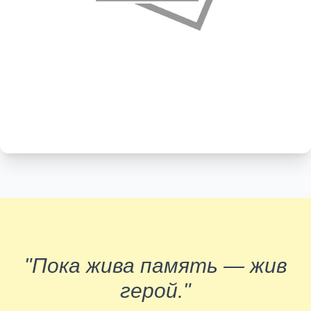
"Пока жива память — жив
герой."