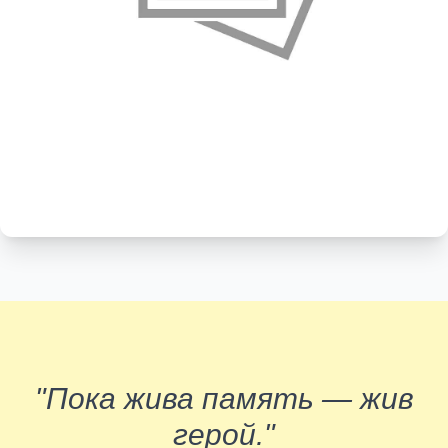
"Пока жива память — жив
герой."