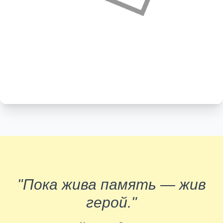
"Пока жива память — жив
герой."