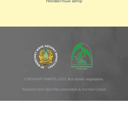
Неизвестный автор
© ВЕЧНАЯ ПАМЯТЬ 2023. Все права защищены.
Разработано
OpenSky corporation
&
Хостинг Conco