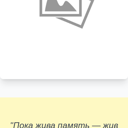
"Пока жива память — жив