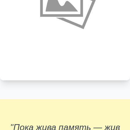
"Пока жива память — жив