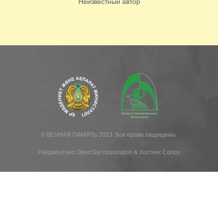
Неизвестный автор
© ВЕЧНАЯ ПАМЯТЬ 2023. Все права защищены.
Разработано
OpenSky corporation
&
Хостинг Conco