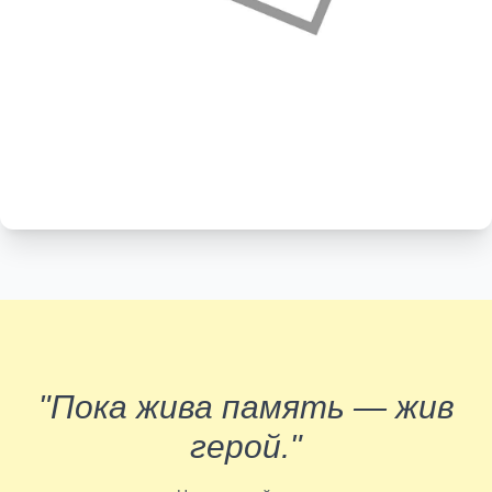
"Пока жива память — жив
герой."