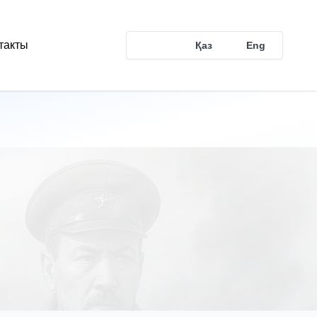
такты
Рус
Қаз
Eng