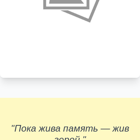
"Пока жива память — жив
герой."