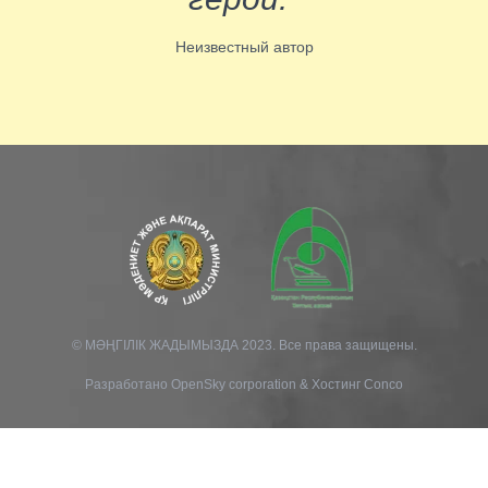
Неизвестный автор
© МӘҢГІЛІК ЖАДЫМЫЗДА 2023. Все права защищены.
Разработано
OpenSky corporation
&
Хостинг Conco