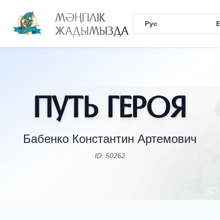
МӘҢГІЛІК
Рус
Қаз
ЖАДЫМЫЗДА
Путь Героя
Бабенко Константин Артемович
ID: 50262