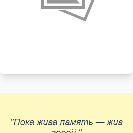
"Пока жива память — жив
герой."