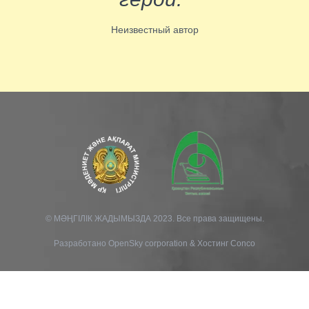
Неизвестный автор
© МӘҢГІЛІК ЖАДЫМЫЗДА 2023. Все права защищены.
Разработано
OpenSky corporation
&
Хостинг Conco