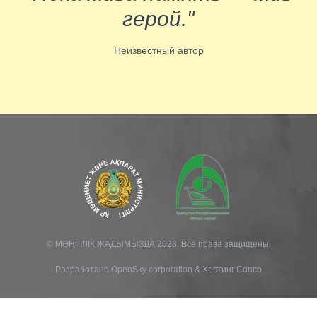
герой."
Неизвестный автор
© МӘҢГІЛІК ЖАДЫМЫЗДА 2023. Все права защищены.
Разработано
OpenSky corporation
&
Хостинг Conco