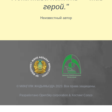
герой."
Неизвестный автор
© МӘҢГІЛІК ЖАДЫМЫЗДА 2023. Все права защищены.
Разработано
OpenSky corporation
&
Хостинг Conco