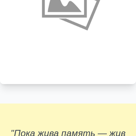
"Пока жива память — жив