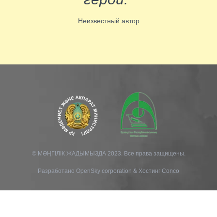
Неизвестный автор
© МӘҢГІЛІК ЖАДЫМЫЗДА 2023. Все права защищены.
Разработано
OpenSky corporation
&
Хостинг Conco