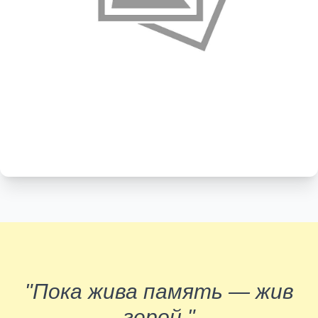
"Пока жива память — жив
герой."