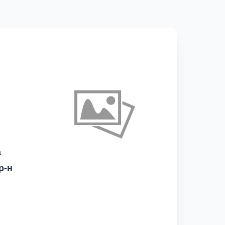
а
р-н