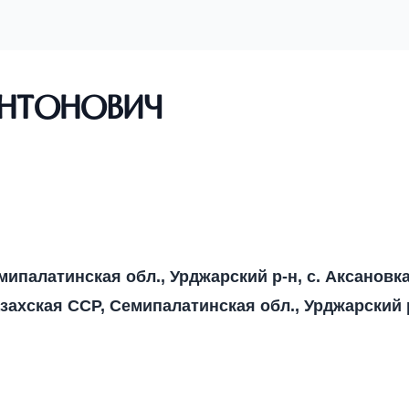
Антонович
мипалатинская обл., Урджарский р-н, с. Аксановк
захская ССР, Семипалатинская обл., Урджарский 