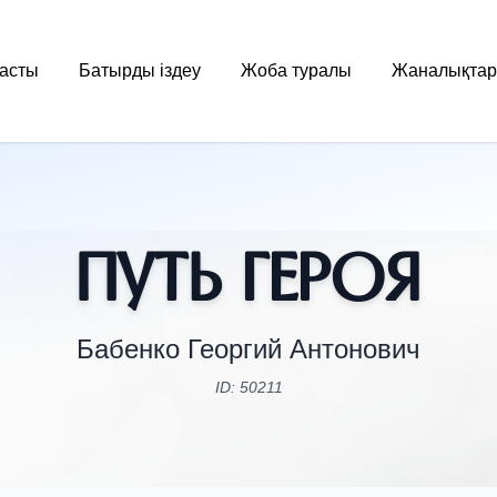
асты
Батырды іздеу
Жоба туралы
Жаналықтар
Путь Героя
Бабенко Георгий Антонович
ID: 50211