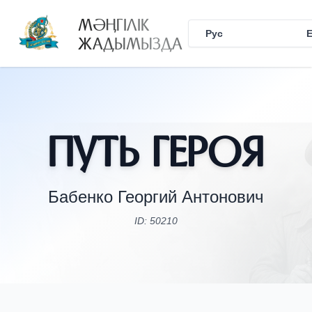
МӘҢГІЛІК
Рус
Қаз
ЖАДЫМЫЗДА
Путь Героя
Бабенко Георгий Антонович
ID: 50210