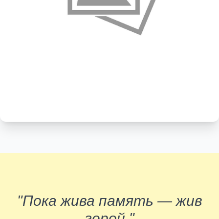
"Пока жива память — жив
герой."