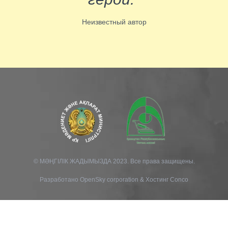
Неизвестный автор
© МӘҢГІЛІК ЖАДЫМЫЗДА 2023. Все права защищены.
Разработано
OpenSky corporation
&
Хостинг Conco