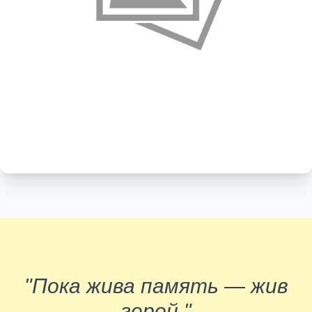
"Пока жива память — жив
герой."