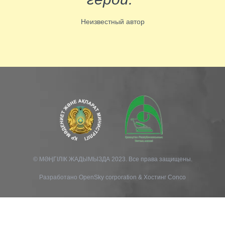
Неизвестный автор
© МӘҢГІЛІК ЖАДЫМЫЗДА 2023. Все права защищены.
Разработано
OpenSky corporation
&
Хостинг Conco