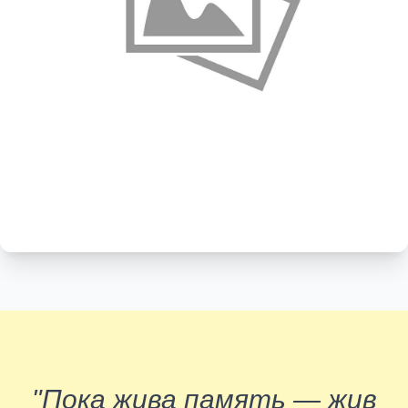
"Пока жива память — жив