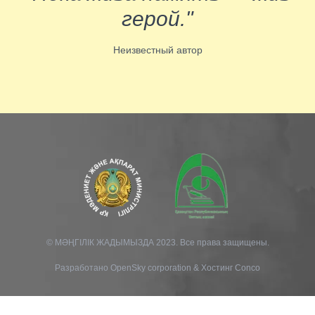
герой."
Неизвестный автор
© МӘҢГІЛІК ЖАДЫМЫЗДА 2023. Все права защищены.
Разработано
OpenSky corporation
&
Хостинг Conco