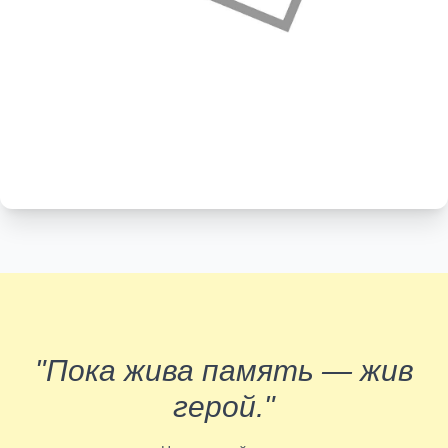
"Пока жива память — жив
герой."