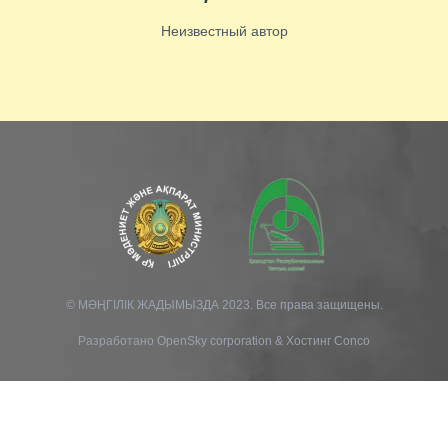
Неизвестный автор
© МӘҢГІЛІК ЖАДЫМЫЗДА 2023. Все права защищены.
Разработано
OpenSky corporation
&
Хостинг Conco