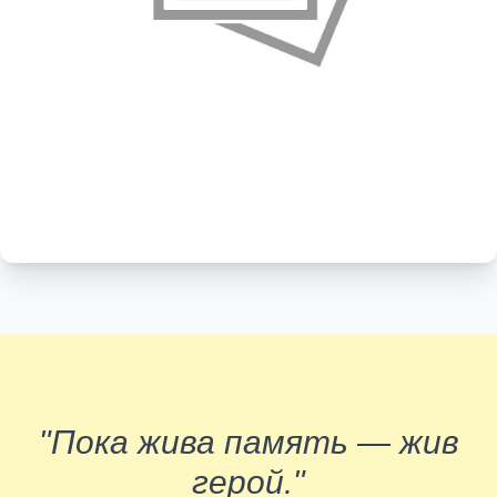
"Пока жива память — жив
герой."