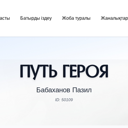
асты
Батырды іздеу
Жоба туралы
Жаналықтар
Путь Героя
Бабаханов Пазил
ID: 50109