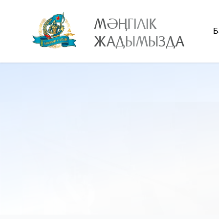
МӘҢГІЛІК
Б
ЖАДЫМЫЗДА