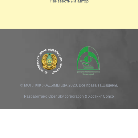
Неизвестный автор
© МӘҢГІЛІК ЖАДЫМЫЗДА 2023. Все права защищены.
Разработано
OpenSky corporation
&
Хостинг Conco