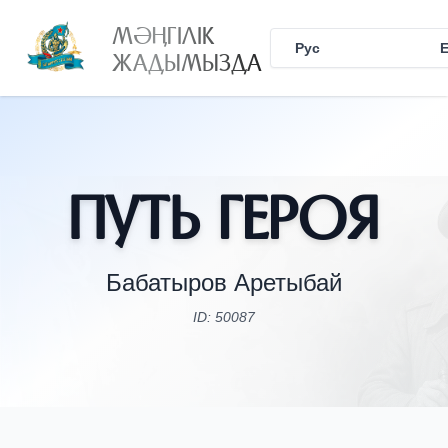
МӘҢГІЛІК
Рус
Қаз
ЖАДЫМЫЗДА
Путь Героя
Бабатыров Аретыбай
ID: 50087