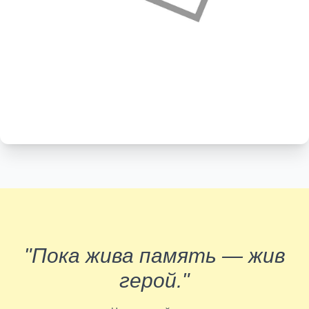
"Пока жива память — жив
герой."