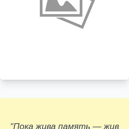
"Пока жива память — жив