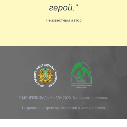
герой."
Неизвестный автор
© МӘҢГІЛІК ЖАДЫМЫЗДА 2023. Все права защищены.
Разработано
OpenSky corporation
&
Хостинг Conco