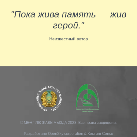
"Пока жива память — жив
герой."
Неизвестный автор
© МӘҢГІЛІК ЖАДЫМЫЗДА 2023. Все права защищены.
Разработано
OpenSky corporation
&
Хостинг Conco