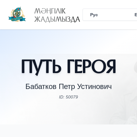
МӘҢГІЛІК
Рус
Қаз
ЖАДЫМЫЗДА
Путь Героя
Бабатков Петр Устинович
ID: 50079