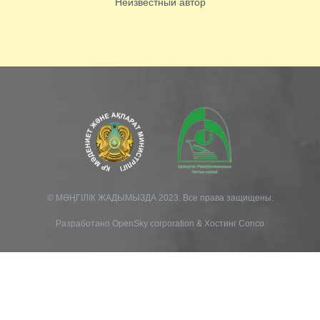
Неизвестный автор
© МӘҢГІЛІК ЖАДЫМЫЗДА 2023. Все права защищены.
Разработано
OpenSky corporation
&
Хостинг Conco