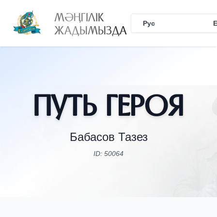
МӘҢГІЛІК
Рус
Қаз
ЖАДЫМЫЗДА
Путь Героя
Бабасов Тазез
ID: 50064