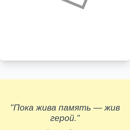
"Пока жива память — жив
герой."