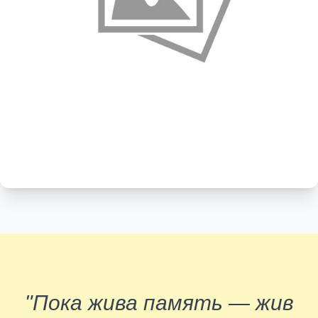
"Пока жива память — жив