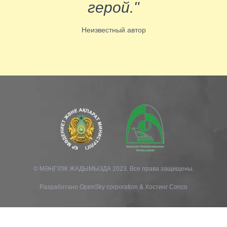
герой."
Неизвестный автор
© МӘҢГІЛІК ЖАДЫМЫЗДА 2023. Все права защищены.
Разработано
OpenSky corporation
&
Хостинг Conco