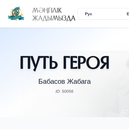
МӘҢГІЛІК
Рус
Қаз
ЖАДЫМЫЗДА
Путь Героя
Бабасов Жабага
ID: 50056