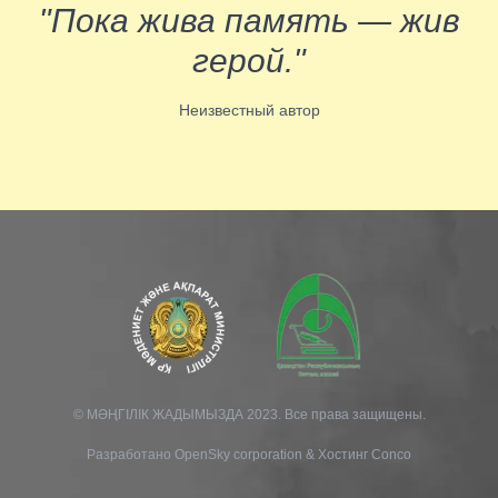
"Пока жива память — жив
герой."
Неизвестный автор
© МӘҢГІЛІК ЖАДЫМЫЗДА 2023. Все права защищены.
Разработано
OpenSky corporation
&
Хостинг Conco