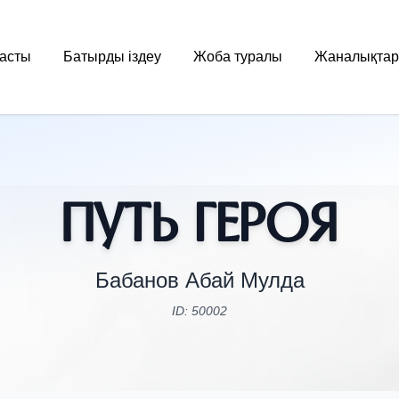
асты
Батырды іздеу
Жоба туралы
Жаналықтар
Путь Героя
Бабанов Абай Мулда
ID: 50002