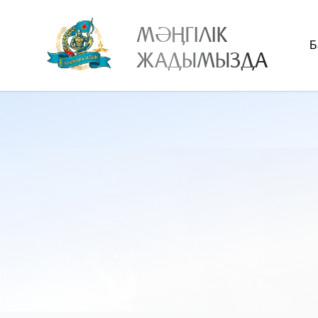
МӘҢГІЛІК
Б
ЖАДЫМЫЗДА