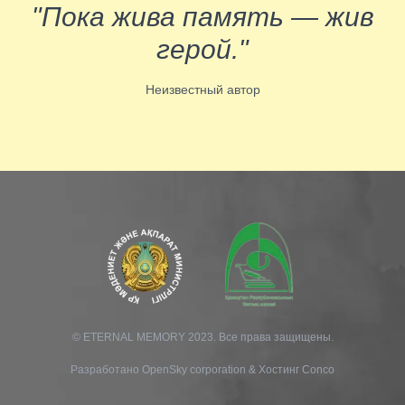
"Пока жива память — жив
герой."
Неизвестный автор
© ETERNAL MEMORY 2023. Все права защищены.
Разработано
OpenSky corporation
&
Хостинг Conco