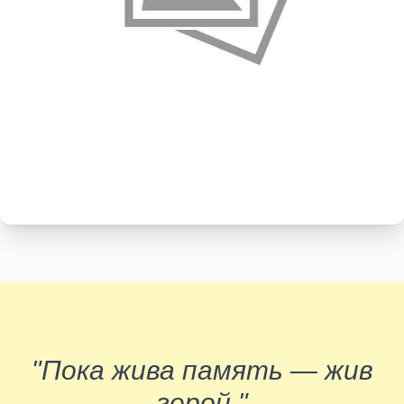
"Пока жива память — жив
герой."