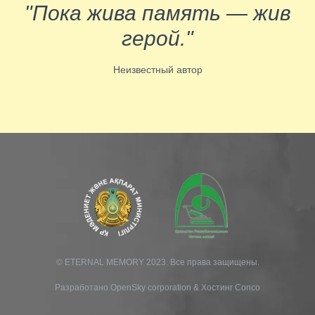
"Пока жива память — жив
герой."
Неизвестный автор
© ETERNAL MEMORY 2023. Все права защищены.
Разработано
OpenSky corporation
&
Хостинг Conco